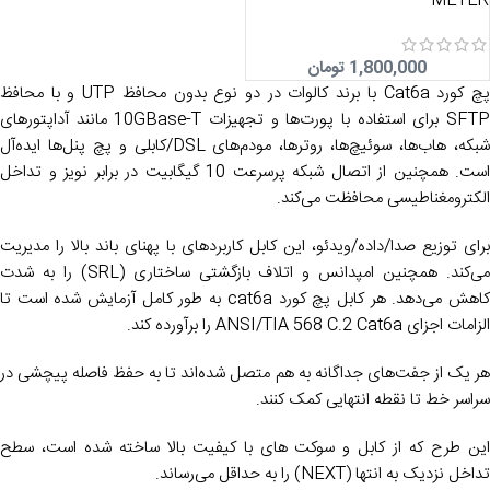
METER
1,800,000
تومان
پچ کورد Cat6a با برند کالوات در دو نوع بدون محافظ UTP و با محافظ
SFTP برای استفاده با پورت‌ها و تجهیزات 10GBase-T مانند آداپتورهای
شبکه، هاب‌ها، سوئیچ‌ها، روترها، مودم‌های DSL/کابلی و پچ پنل‌ها ایده‌آل
است. همچنین از اتصال شبکه پرسرعت 10 گیگابیت در برابر نویز و تداخل
الکترومغناطیسی محافظت می‌کند.
برای توزیع صدا/داده/ویدئو، این کابل کاربردهای با پهنای باند بالا را مدیریت
می‌کند. همچنین امپدانس و اتلاف بازگشتی ساختاری (SRL) را به شدت
کاهش می‌دهد. هر کابل پچ کورد cat6a به طور کامل آزمایش شده است تا
الزامات اجزای ANSI/TIA 568 C.2 Cat6a را برآورده کند.
هر یک از جفت‌های جداگانه به هم متصل شده‌اند تا به حفظ فاصله پیچشی در
سراسر خط تا نقطه انتهایی کمک کنند.
این طرح که از کابل و سوکت های با کیفیت بالا ساخته شده است، سطح
تداخل نزدیک به انتها (NEXT) را به حداقل می‌رساند.