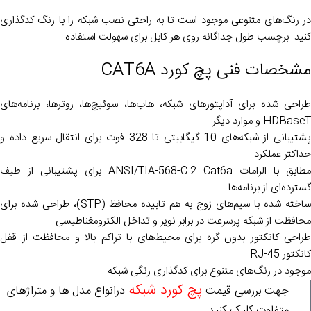
در رنگ‌های متنوعی موجود است تا به راحتی نصب شبکه را با رنگ کدگذاری
کنید. برچسب طول جداگانه روی هر کابل برای سهولت استفاده.
مشخصات فنی پچ کورد CAT6A
طراحی شده برای آداپتورهای شبکه، هاب‌ها، سوئیچ‌ها، روترها، برنامه‌های
HDBaseT و موارد دیگر
پشتیبانی از شبکه‌های 10 گیگابیتی تا 328 فوت برای انتقال سریع داده و
حداکثر عملکرد
مطابق با الزامات ANSI/TIA-568-C.2 Cat6a برای پشتیبانی از طیف
گسترده‌ای از برنامه‌ها
ساخته شده با سیم‌های زوج به هم تابیده محافظ (STP)، طراحی شده برای
محافظت از شبکه پرسرعت در برابر نویز و تداخل الکترومغناطیسی
طراحی کانکتور بدون گره برای محیط‌های با تراکم بالا و محافظت از قفل
کانکتور RJ-45
موجود در رنگ‌های متنوع برای کدگذاری رنگی شبکه
پچ کورد شبکه
جهت بررسی قیمت
درانواع مدل ها و متراژهای
متفاوت کلیک کنید.