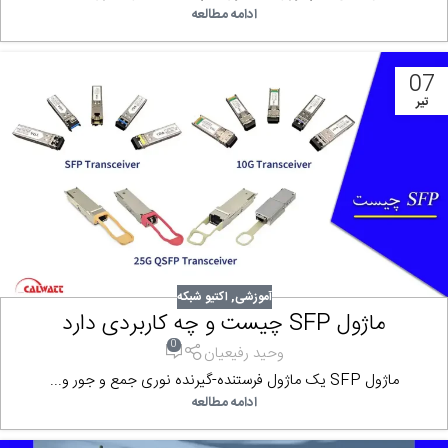
ادامه مطالعه
07
تیر
آموزشی
,
اکتیو شبکه
ماژول SFP چیست و چه کاربردی دارد
0
وحید رفیعیان
ماژول SFP یک ماژول فرستنده-گیرنده نوری جمع و جور و...
ادامه مطالعه