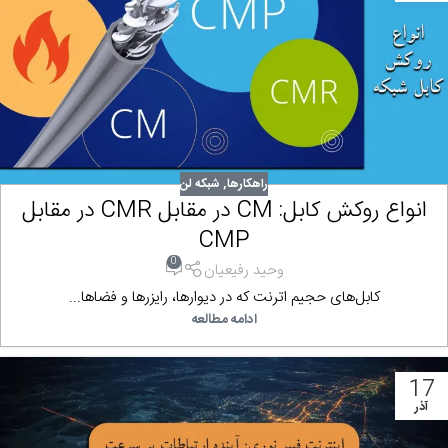
راهکارها
,
شبکه لن
انواع روکش کابل: CM در مقابل CMR در مقابل
CMP
0
وحید رفیعیان
کابل‌های حجیم اترنت که در دیوارها، رایزرها و فضاها...
ادامه مطالعه
17
آذر