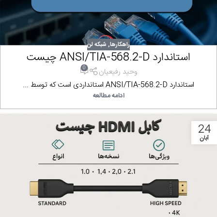
راهکارها
,
شبکه لن
استاندارد ANSI/TIA-568.2-D چیست
0
وحید رفیعیان
استاندارد ANSI/TIA-568.2-D استانداردی است که توسط ...
ادامه مطالعه
24
آبان