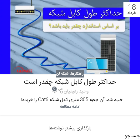
18
خرداد
راهکارها
,
شبکه لن
حداکثر طول کابل شبکه چقدر است
0
وحید رفیعیان
خب، شما آن جعبه 305 متری کابل شبکه Cat6 را خریده‌ا...
ادامه مطالعه
بارگذاری بیشتر نوشته‌ها
جستجو