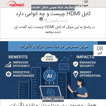
راهکارها
,
شبکه عمومی انتقال اطلاعات
کابل HDMI چیست و چه انواعی دارد
2
وحید رفیعیان
در پاسخ به این سوال که کابل HDMI چیست باید گفت، ای...
ادامه مطالعه
08
آبان
دیتا سنتر
,
راهکارها
هوش مصنوعی در دیتا سنتر: مزایا و تأثیرات