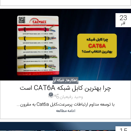
23
آذر
راهکارها
,
شبکه لن
چرا بهترین کابل شبکه CAT6A است
2
وحید رفیعیان
با توسعه مداوم ارتباطات پرسرعت،کابل Cat6a به مقرون...
ادامه مطالعه