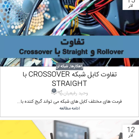
15
آذر
راهکارها
,
شبکه لن
تفاوت کابل شبکه CROSSOVER با
STRAIGHT
0
وحید رفیعیان
فرمت های مختلف کابل های شبکه می تواند گیج کننده با...
ادامه مطالعه
12
آذر