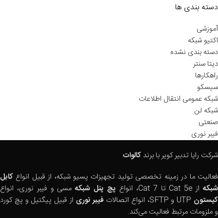
دسته بندی ها
آموزشی
اکتیو شبکه
دسته بندی نشده
دیتا سنتر
راهکارها
سیسکو
شبکه عمومی انتقال اطلاعات
شبکه لن
صنعتی
فیبر نوری
شرکت رایا تدبیر کویر با برند
کالوات
فعالیت ما در زمینه تخصصی تولید تجهیزات پسیو شبکه، از قبیل انواع
کابل
بکه
از Cat 5e تا Cat 7، انواع
پچ پنل شبکه
مسی و فیبر نوری، انواع
یستون
UTP و SFTP، انواع اتصالات
فیبر نوری
از قبیل پیگتیل و پچ کورد
و ملزومات مرتبط فعالیت می‌کند.