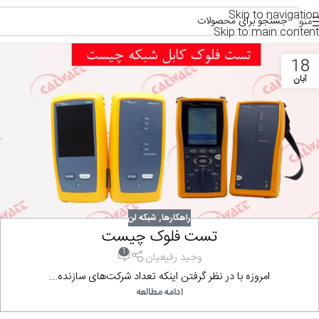
Skip to navigation
منو
Skip to main content
18
آبان
راهکارها
,
شبکه لن
تست فلوک چیست
1
وحید رفیعیان
امروزه با در نظر گرفتن اینکه تعداد شرکت‌های سازنده...
ادامه مطالعه