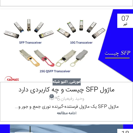
07
تیر
آموزشی
,
اکتیو شبکه
ماژول SFP چیست و چه کاربردی دارد
0
وحید رفیعیان
ماژول SFP یک ماژول فرستنده-گیرنده نوری جمع و جور و...
ادامه مطالعه