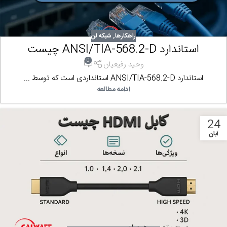
راهکارها
,
شبکه لن
استاندارد ANSI/TIA-568.2-D چیست
0
وحید رفیعیان
استاندارد ANSI/TIA-568.2-D استانداردی است که توسط ...
ادامه مطالعه
24
آبان