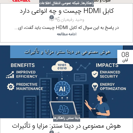
راهکارها
,
شبکه عمومی انتقال اطلاعات
کابل HDMI چیست و چه انواعی دارد
2
وحید رفیعیان
در پاسخ به این سوال که کابل HDMI چیست باید گفت، ای...
ادامه مطالعه
08
آبان
دیتا سنتر
,
راهکارها
هوش مصنوعی در دیتا سنتر: مزایا و تأثیرات
2