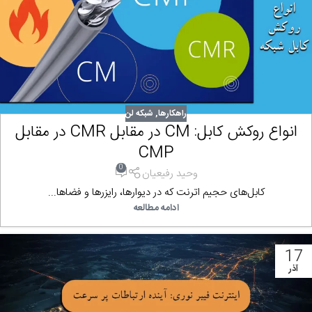
راهکارها
,
شبکه لن
انواع روکش کابل: CM در مقابل CMR در مقابل
CMP
0
وحید رفیعیان
کابل‌های حجیم اترنت که در دیوارها، رایزرها و فضاها...
ادامه مطالعه
17
آذر