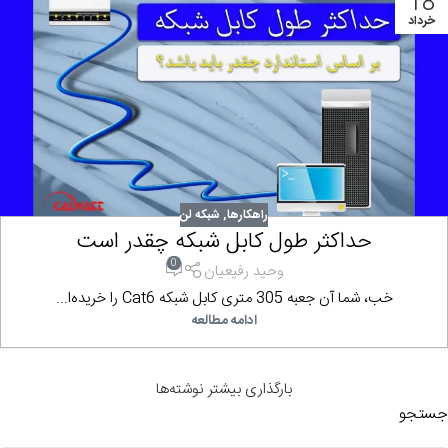
18
خرداد
راهکارها
,
شبکه لن
حداکثر طول کابل شبکه چقدر است
0
وحید رفیعیان
خب، شما آن جعبه 305 متری کابل شبکه Cat6 را خریده‌ا...
ادامه مطالعه
بارگذاری بیشتر نوشته‌ها
جستجو