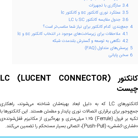
3.4
سازگاری با تجهیزات
3.5
عملکرد نوری کانکتور sc و کانکتور lc
3.6
جدول مقایسه کانکتور SC با LC
4
جمع‌بندی: کدام کانکتور برای نیاز شما مناسب‌تر است؟
4.1
ملاحظات برای زیرساخت‌های موجود در انتخاب کانکتور sc و lc
4.2
نگاهی به توسعه و گسترش بلندمدت شبکه
5
پرسش‌های متداول (FAQ)
6
سخن پایانی
کانکتور LC (LUCENT CONNECTOR)
چیست
کانکتورهای LC که به دلیل ابعاد بهینه‌شان شناخته می‌شوند، راهکاری
جمع‌وجور برای برقراری اتصالات نوری پایدار و مطمئن هستند. این کانکتورها با
تکیه بر فرول (Ferrule) ۱.۲۵ میلی‌متری و بهره‌گیری از مکانیزم قفل‌شونده‌ی
«فشاری-کششی» (Push-Pull)، اتصالی بسیار مستحکم را تضمین می‌کنند.