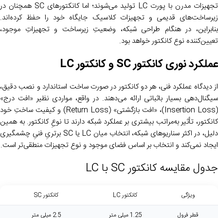
تجهیزات مدرن با پورت LC تولید می‌شوند؛ اما کانکتورهای SC همچنان در
زیرساخت‌های قدیمی و تجهیزات کلاسیک جایگاه خود را حفظ کرده‌اند.
بنابراین، در هنگام طراحی شبکه، وضعیتِ زیرساخت و تجهیزاتِ موجود،
تعیین‌کننده نوع کانکتور خواهد بود.
عملکرد نوری کانکتور SC و کانکتور LC
از دیدگاه عملکرد فنی، هر دو کانکتور در صورت ساخت استاندارد و نصب دقیق،
سیگنال‌دهی بسیار باثباتی ارائه می‌دهند. در واقع، مواردی نظیر «افت درج»
(Insertion Loss)، «افت بازگشتی» (Return Loss) و کیفیت ساختِ خود
کانکتور، تأثیر به‌مراتب بیشتری بر عملکرد شبکه دارند تا نوعِ کانکتور. به همین
دلیل، در اکثر سناریوهای شبکه، انتخاب میان LC یا SC برتریِ فنیِ چشمگیری
ایجاد نمی‌کند و انتخاب بر اساس فضای موجود و نوع تجهیزات منطقی‌تر است.
جدول مقایسه کانکتور SC با LC
ویژگی
کانکتور LC
کانکتور SC
قطر فرول
1.25 میلی متر
2.5 میلی متر