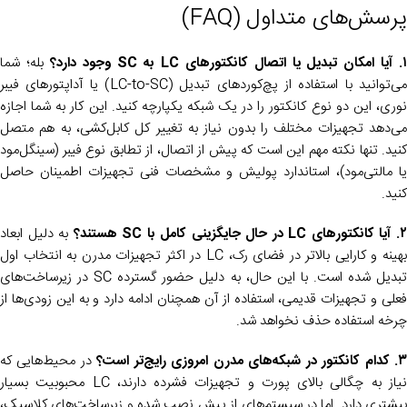
پرسش‌های متداول (FAQ)
. آیا امکان تبدیل یا اتصال کانکتورهای LC به SC وجود دارد؟
بله؛ شما
می‌توانید با استفاده از پچ‌کوردهای تبدیل (LC-to-SC) یا آداپتورهای فیبر
نوری، این دو نوع کانکتور را در یک شبکه یکپارچه کنید. این کار به شما اجازه
می‌دهد تجهیزات مختلف را بدون نیاز به تغییر کل کابل‌کشی، به هم متصل
کنید. تنها نکته مهم این است که پیش از اتصال، از تطابق نوع فیبر (سینگل‌مود
یا مالتی‌مود)، استاندارد پولیش و مشخصات فنی تجهیزات اطمینان حاصل
کنید.
. آیا کانکتورهای LC در حال جایگزینی کامل با SC هستند؟
به دلیل ابعاد
بهینه و کارایی بالاتر در فضای رک، LC در اکثر تجهیزات مدرن به انتخاب اول
تبدیل شده است. با این حال، به دلیل حضور گسترده SC در زیرساخت‌های
فعلی و تجهیزات قدیمی، استفاده از آن همچنان ادامه دارد و به این زودی‌ها از
چرخه استفاده حذف نخواهد شد.
. کدام کانکتور در شبکه‌های مدرن امروزی رایج‌تر است؟
در محیط‌هایی که
نیاز به چگالی بالای پورت و تجهیزات فشرده دارند، LC محبوبیت بسیار
بیشتری دارد. اما در سیستم‌های از پیش نصب شده و زیرساخت‌های کلاسیک،