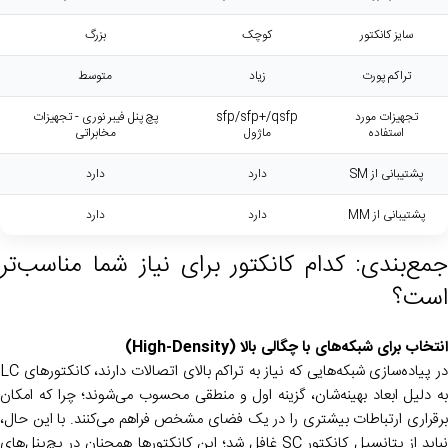
سایز کانکتور
کوچک
بزرگ
تراکم پورت
زیاد
متوسط
تجهیزات مورد
sfp/sfp+/qsfp
پچ پنل فیبر نوری - تجهیزات
استفاده
ماژول
مخابراتی
پشتیبانی از SM
دارد
دارد
پشتیبانی از MM
دارد
دارد
جمع‌بندی: کدام کانکتور برای نیاز شما مناسب‌تر
است؟
انتخاب برای شبکه‌های با چگالی بالا (High-Density)
در پیاده‌سازی شبکه‌هایی که نیاز به تراکم بالای اتصالات دارند، کانکتورهای LC
به دلیل ابعاد بهینه‌شان، گزینه اول و منطقی محسوب می‌شوند؛ چرا که امکان
برقراری ارتباطات بیشتری را در یک فضای مشخص فراهم می‌کنند. با این حال،
نباید از پتانسیل کانکتور SC غافل شد؛ این کانکتورها همچنان در پچ‌پنل‌های