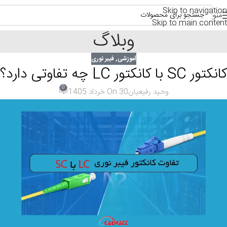
Skip to navigation
منو
Skip to main content
وبلاگ
آموزشی
,
فیبر نوری
کانکتور SC با کانکتور LC چه تفاوتی دارد؟
0
وحید رفیعیان
On 30 خرداد 1405