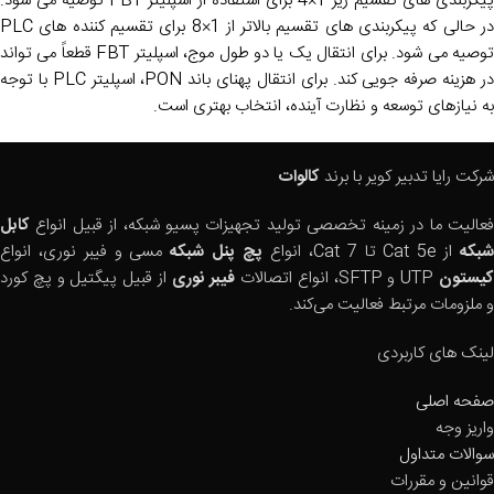
پیکربندی های تقسیم زیر 1×4 برای استفاده از اسپلیتر FBT توصیه می شود.
در حالی که پیکربندی های تقسیم بالاتر از 1×8 برای تقسیم کننده های PLC
توصیه می شود. برای انتقال یک یا دو طول موج، اسپلیتر FBT قطعاً می تواند
در هزینه صرفه جویی کند. برای انتقال پهنای باند PON، اسپلیتر PLC با توجه
به نیازهای توسعه و نظارت آینده، انتخاب بهتری است.
شرکت رایا تدبیر کویر با برند
کالوات
فعالیت ما در زمینه تخصصی تولید تجهیزات پسیو شبکه، از قبیل انواع
کابل
بکه
از Cat 5e تا Cat 7، انواع
پچ پنل شبکه
مسی و فیبر نوری، انواع
یستون
UTP و SFTP، انواع اتصالات
فیبر نوری
از قبیل پیگتیل و پچ کورد
و ملزومات مرتبط فعالیت می‌کند.
لینک های کاربردی
صفحه اصلی
واریز وجه
سوالات متداول
قوانین و مقررات