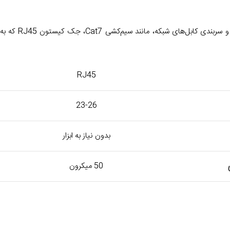
کانکتورهای بدون ابزار Cat7 Keystone نصب ساده‌ای را بدون نیاز به ابزار پانچ فراهم می‌کنند. جک‌های کیستون بدون ابزار، راه‌حلی ایده‌آل برای اتصال و سربندی کابل‌های شبکه، مانند سیم‌کشی Cat7، جک کیستون RJ45 که به
RJ45
23-26
بدون نیاز به ابزار
50 میکرون