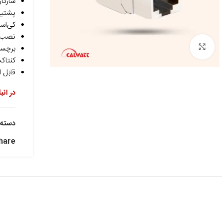
سازگار با اترنت at6a
پشتیبانی از IEEE 802.3af/at/bt، تست ت
کی‌استون 
نصب س
برای بزرگنمایی کلیک کنید
برچسب‌گ
کنتاکت‌های RJ45 با رو
قابل ا
در انب
دسته:
hare: