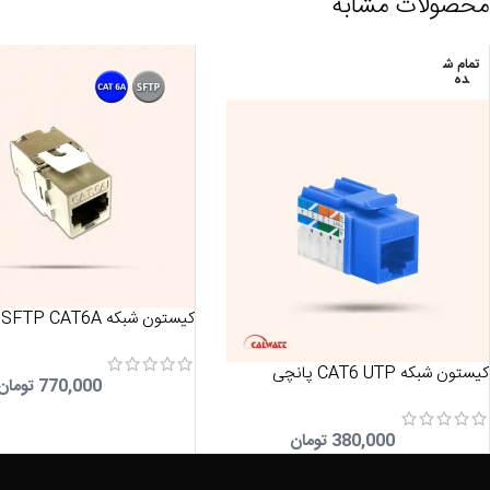
محصولات مشابه
تمام ش
ده
کیستون شبکه SFTP CAT6A
کیستون شبکه CAT6 UTP پانچی
770,000
تومان
380,000
تومان