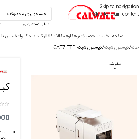
Skip to navigation
Skip to main content
انتخاب دسته بندی
صفحه نخست
محصولات
راهکارها
مقالات
کاتالوگ
درباره کالوات
تماس با م
خانه
کیستون شبکه
کیستون شبکه CAT7 FTP
تمام شد
ه
کیست
000
تا ۵۰۰ مگاهرتز، ۱۰GBase‑T، کاملاً مطابق با استاندارد ANSI/TIA/EIA 568-C.2