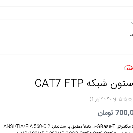
ا
ون شبکه CAT7 FTP
(دیدگاه کاربر
1
)
700,
تومان