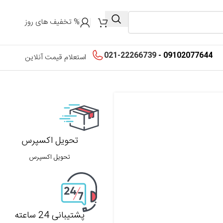
% تخفیف های روز
021-22266739
09102077644 -
استعلام قیمت آنلاین
تحویل اکسپرس
تحویل اکسپرس
پشتیبانی 24 ساعته