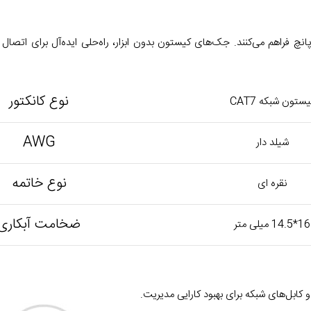
نوع کانکتور
ستون شبکه CAT7
AWG
شیلد دار
نوع خاتمه
نقره ای
ضخامت آبکاری
16*14.5 میلی متر