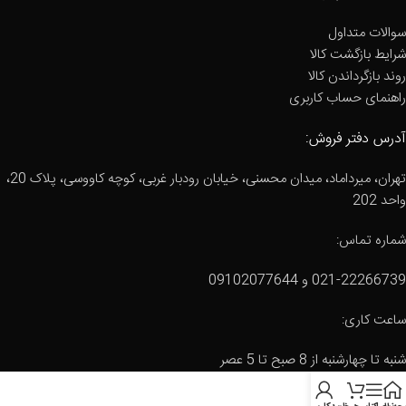
سوالات متداول
شرایط بازگشت کالا
روند بازگرداندن کالا
راهنمای حساب کاربری
آدرس دفتر فروش:
تهران، میرداماد، میدان محسنی، خیابان رودبار غربی، کوچه کاووسی، پلاک 20،
واحد 202
شماره تماس:
021-22266739 و 09102077644
ساعت کاری:
شنبه تا چهارشنبه از 8 صبح تا 5 عصر