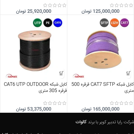
125,000,000
تومان
25,920,000
تومان
کابل شبکه CAT7 SFTP قرقره 500
کابل شبکه CAT6 UTP OUTDOOR
متری
قرقره 305 متری
165,000,000
تومان
53,375,000
تومان
شرکت رایا تدبیر کویر با برند
کالوات