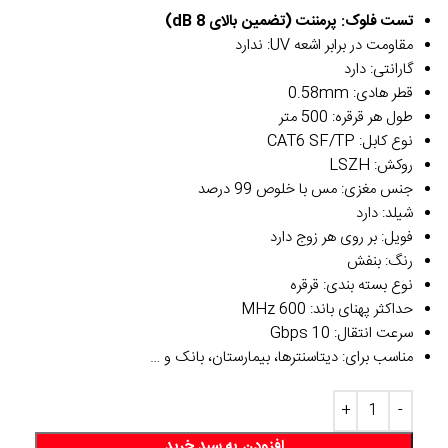
تست فلوک: پرمننت (تضمین بالای 8 dB)
مقاومت در برابر اشعه UV: ندارد
گارانتی: دارد
قطر هادی: 0.58mm
طول هر قرقره: 500 متر
نوع کابل: CAT6 SF/TP
روکش: LSZH
جنس مغزی: مس با خلوص 99 درصد
شیلد: دارد
فویل: بر روی هر زوج دارد
رنگ: بنفش
نوع بسته بندی: قرقره
حداکثر پهنای باند: 600 MHz
سرعت انتقال: 10 Gbps
مناسب برای: دیتاسنترها، بیمارستان، بانک و …
افزودن به سبد خرید