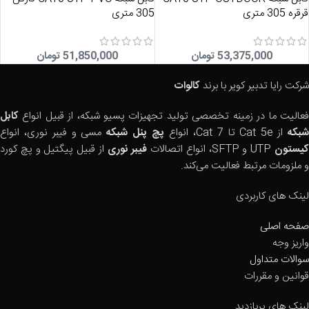
قرقره 305 متری
305 متری
53,375,000
تومان
51,850,000
تومان
شرکت رایا تدبیر کویر با برند
کالوات
فعالیت ما در زمینه تخصصی تولید تجهیزات پسیو شبکه، از قبیل انواع
کابل
بکه
از Cat 5e تا Cat 7، انواع
پچ پنل شبکه
مسی و فیبر نوری، انواع
یستون
UTP و SFTP، انواع اتصالات
فیبر نوری
از قبیل پیگتیل و پچ کورد
و ملزومات مرتبط فعالیت می‌کند.
لینک های کاربردی
صفحه اصلی
واریز وجه
سوالات متداول
قوانین و مقررات
لینک های پربازدید