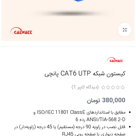
برای بزرگنمایی کلیک کنید
کیستون شبکه CAT6 UTP پانچی
(دیدگاه کاربر
1
)
380,000
تومان
مطابق با استانداردهای ISO/IEC 11801 ClassE و
ANSI/TIA-568.2-D رده 6
قابل نصب در زاویه 90 درجه (مستقیم) یا 45 درجه (زاویه‌دار) در
صفحه دیواری یا صفحه رویی RJ45