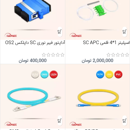
اسپلیتر 1*4 قلمی SC APC
آداپتور فیبر نوری SC داپلکس OS2
2,000,000
تومان
400,000
تومان