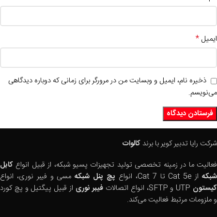
*
ایمیل
ذخیره نام، ایمیل و وبسایت من در مرورگر برای زمانی که دوباره دیدگاهی
می‌نویسم.
شرکت رایا تدبیر کویر با برند
کالوات
فعالیت ما در زمینه تخصصی تولید تجهیزات پسیو شبکه، از قبیل انواع
کابل
بکه
از Cat 5e تا Cat 7، انواع
پچ پنل شبکه
مسی و فیبر نوری، انواع
یستون
UTP و SFTP، انواع اتصالات
فیبر نوری
از قبیل پیگتیل و پچ کورد
و ملزومات مرتبط فعالیت می‌کند.