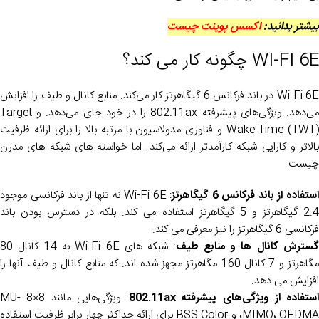
بیشتر بدانید:
اکسس پوینت چیست
WI-FI 6E چگونه کار می کند؟
Wi-Fi 6E در باند فرکانس 6 گیگاهرتز کار می‌کند. منابع کانال و طیف را افزایش
می‌دهد. ویژگی‌های پیشرفته 802.11ax را در خود جای می‌دهد. و Target
Wake Time (TWT) و فناوری مدولاسیون با مرتبه بالا را برای ارائه ظرفیت
بالاتر و کارایی شبکه کارآمدتر ارائه می‌کند. اما خواسته های شبکه های مدرن
چیست.
ستفاده از باند فرکانس 6 گیگاهرتز
: Wi-Fi 6E نه تنها از باند فرکانسی موجود
2.4 گیگاهرتز و 5 گیگاهرتز استفاده می کند. بلکه در دسترس بودن باند
فرکانسی 6 گیگاهرتز را نیز معرفی می کند.
سترش کانال ها و منابع طیف
: شبکه های Wi-Fi 6E به 14 کانال 80
مگاهرتز و 7 کانال 160 مگاهرتز مجهز شده اند. که منابع کانال و طیف آنها را
افزایش می دهد.
استفاده از ویژگی‌های پیشرفته 802.11ax
: ویژگی‌هایی مانند 8×8 MU-
MIMO، OFDMA، و BSS Color برای ارائه حداکثر چهار برابر ظرفیت استفاده