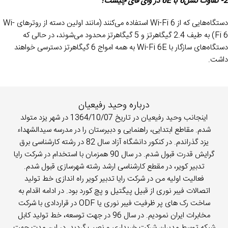
2- تفاوت نسل6 با 6E در وای فای چیست؟
دستگاه‌هایی که از Wi-Fi 6 استفاده می‌کنند (مانند اولین دسته از روترهای Wi-
Fi 6) به طیف 2.4 گیگاهرتز و 5 گیگاهرتز محدود می‌شوند، در حالی که
دستگاه‌های سازگار با Wi-Fi 6E به همه امواج 6 گیگاهرتز دسترسی خواهند
داشت.
درباره وحید رفیعیان
اینجانب وحید رفیعیان در تاریخ 1364/10/07 در شهر یزد متولد
شدم. مقاطع ابتدایی، راهنمایی و دبیرستان را در مدرسه سیدالشهداء
یزد گذراندم. در کنکور دانشگاه آزاد سال 82 در رشته کارشناسی برق
گرایش قدرت قبول شدم. در سال 90 همزمان با استخدام در شرکت رایا
تدبیر کویر، در مقطع کارشناسی ارشد رشته شهرسازی قبول شدم.
فعالیت اولیه من در شرکت رایا تدبیر کویر راه اندازی خط تولید
اتصالات فیبر نوری از قبیل پیگتیل و پچ کورد بود. در ادامه اقدام به
ساخت رک های پر ظرفیت فیبر نوری یا ODF در قراردادی با شرکت
مخابرات ایران نمودیم. در سال 96 در جهت توسعه، خط تولید کابل
شبکه توسط مدیران شرکت خریداری و نصب گردید. در این مدت جهت