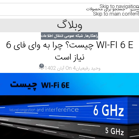
Skip to navigation
منو
Skip to main content
وبلاگ
راهکارها
,
شبکه عمومی انتقال اطلاعات
WI-FI 6 E چیست؟ چرا به وای فای 6
نیاز است
4
وحید رفیعیان
On 4 آبان 1402