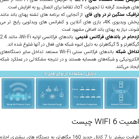
های هوشمند گرفته تا تجهیزات IoT، تقاضا برای اتصال رو به افزایش است.
رافیک سنگین تر در وای فای
: از آنجایی که برنامه های تشنه پهنای باند مانند
پخش ویدیوی 4K، بازی های آنلاین و کنفرانس های ویدئویی رایج تر می
شوند، نیاز به پهنای باند اضافی مشهود است.
زدحام در باندهای فرکانس قدیمی
: باندهای فرکانسی اولیه Wi-Fi، مانند 2.4
گیگاهرتز و 5 گیگاهرتز، به دلیل انبوه شبکه های فعال در آنها شلوغ شده اند.
داخل شبکه
: باندهای فرکانس سنتی Wi-Fi مستعد تداخل سایر دستگاه‌های
الکترونیکی و شبکه‌های همسایه هستند و در نتیجه مشکلاتی در عملکرد شبکه
ایجاد می‌کنند.
اهمیت WIFI 6 چیست
ظرفیت بیشتر: با 7 کانال جدید 160 مگاهرتز، به دستگاه های بیشتری اجازه