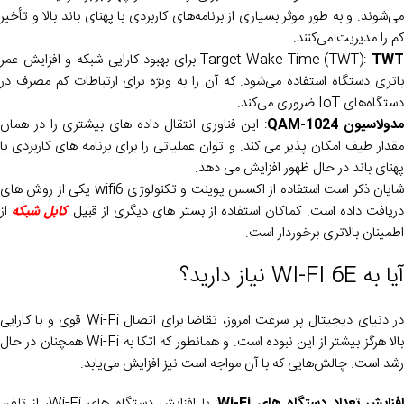
می‌شوند. و به طور موثر بسیاری از برنامه‌های کاربردی با پهنای باند بالا و تأخیر
کم را مدیریت می‌کنند.
TW
Target Wake Time (TWT):
برای بهبود کارایی شبکه و افزایش عمر
باتری دستگاه استفاده می‌شود. که آن را به ویژه برای ارتباطات کم مصرف در
دستگاه‌های IoT ضروری می‌کند.
دولاسیون 1024-QAM
: این فناوری انتقال داده های بیشتری را در همان
مقدار طیف امکان پذیر می کند. و توان عملیاتی را برای برنامه های کاربردی با
پهنای باند در حال ظهور افزایش می دهد.
شایان ذکر است استفاده از اکسس پوینت و تکنولوژی wifi6 یکی از روش های
ریافت داده است. کماکان استفاده از بستر های دیگری از قبیل
کابل شبکه
از
اطمینان بالاتری برخوردار است.
آیا به WI-FI 6E نیاز دارید؟
در دنیای دیجیتال پر سرعت امروز، تقاضا برای اتصال Wi-Fi قوی و با کارایی
بالا هرگز بیشتر از این نبوده است. و همانطور که اتکا به Wi-Fi همچنان در حال
رشد است. چالش‌هایی که با آن مواجه است نیز افزایش می‌یابد.
فزایش تعداد دستگاه های Wi-Fi
: با افزایش دستگاه های Wi-Fi، از تلفن