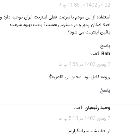
22 آذر 1402 در 11:35 ق.ظ
استفاده از این مودم با سرعت فعلی اینترنت ایران توجیه دارد و
اصلا امکان پذیر و در دسترس هست؟ باعث بهبود سرعت
پائین اینترنت می شود؟
پاسخ
Bab
گفت:
2 بهمن 1403 در 4:56 ب.ظ
رزومه کامل بود. محتوا بی نقص👍
پاسخ
وحید رفیعیان
گفت:
2 بهمن 1403 در 5:13 ب.ظ
از لطف شما سپاسگزاریم