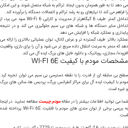
می دهد تا به طور همزمان بدون ایجاد تراکم به شبکه متصل شوند و این امکان
را فراهم می کند تا نیازهای رو به رشد تراکم و اتصالات دستگاه را برآورده کند.
تداخل کمتر: طیف 6 گیگاهرتز از مدیریت و کارایی Wi-Fi 6 سود می برد، از
تداخل سایر دستگاه ها و شبکه های بی سیم جلوگیری می کند و در نتیجه
پایداری و عملکرد شبکه را افزایش می دهد.
عملکرد بالاتر: طیف گسترده تر و عرض کانال، توان عملیاتی بالاتری را ارائه می
دهد که منجر به سرعت انتقال داده سریع تر می شود و آن را برای بازی، واقعیت
افزوده/ مجازی، روباتیک و دانلود فایل های بزرگ ایده آل می کند.
مشخصات مودم با کیفیت WI-FI 6E
سطح بی سابقه ای از قدرت را با نقطه دسترسی بی سیم می توان تجربه کرد.
مودم با کیفیت ایده آل برای مراکز کنفرانس بزرگ، پردیس ها، سالن های بزرگ
و غیره است.
ما می توانید اطلاعات بیشتر را در مقاله
مودم چیست
مطالعه نمایید. در اینجا
به بررسی برخی از توان مندی های مودم با قابلیت Wi-Fi 6E پرداخته شده
است.
قابلیت جدید باند 6 گیگاهرتز: ظرفیت موجود تا 7775 مگابیت بر ثانیه