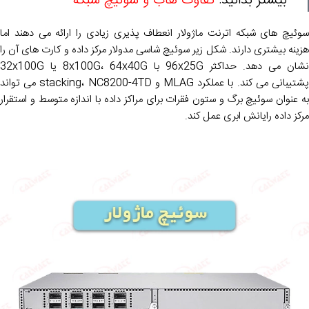
بیشتر بدانید:
تفاوت هاب و سوئیچ شبکه
سوئیچ های شبکه اترنت ماژولار انعطاف پذیری زیادی را ارائه می دهند اما
هزینه بیشتری دارند. شکل زیر سوئیچ شاسی مدولار مرکز داده و کارت های آن را
نشان می دهد. حداکثر 96x25G با 8x100G، 64x40G یا 32x100G
پشتیبانی می کند. با عملکرد MLAG و stacking، NC8200-4TD می تواند
به عنوان سوئیچ برگ و ستون فقرات برای مراکز داده با اندازه متوسط و استقرار
مرکز داده رایانش ابری عمل کند.