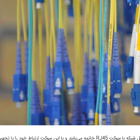
بسیار متنوع است. کابل شبکه با سوکت RJ45 خاتمه می‌یابند و با این سوکت ارتباط خود ر