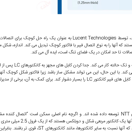
که معمولاً به عنوان کانکتورهای LC شناخته می‌شوند، توسط Lucent Technologies به عنوان یک راه
ای برخی از کوچکترین فرول ها با ضخامت 1.25 میلی متر هستند که آنها را به نوع اتصال فیبر با فاکتور کوچک تبدیل می کند. ان
تصالات تا حد امکان در یک فضای تنگ است، ایده آل می کند.
این یکی از رایج ترین اتصالات فیبر نوری امروزی است و
می کند. با این حال، این می تواند مشکل ساز باشد زیرا فاکتور شکل کوچک آنه
متراکم در پچ پنل ها و کابینت های داده می شود. که می تواند برداشتن عمدی کابل های فیبر کانکتور LC را بسیار دشوار کند. برای ک
توسط شرکت مخابراتی ژاپنی NTT توسعه داده شده اند. و اگرچه نام اصلی ممکن است “اتصال کنند
محاوره به عنوان اتصال دهنده استاندارد یا اتصال دهنده SC شناخته 
دارای مکانیزم فشار کشی برای چسباندن آنها در محل است. این باعث می شود که آنها نسبت به سای