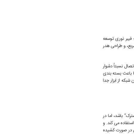
 حل کوچک برای اتصالات فیبر نوری توسعه
دازه، شکل مربع، و طراحی هدر
 با کابل های چند حالته و تک حالته کار می کند. جدا کردن کابل های مجهز به کانکتورهای LC پس از اتصال نسبتاً دشوار
ا باعث بسته بندی
مک به آن، برخی از مدیران شبکه از ابزار جدا
ه مشترک” باشد، اما در
می شود. آنها یک کانکتور مربعی شکل و دوبلکس هستند که از یک فرول 2.5 میلی متری استفاده می کند. و
ر کانکتورها، مانند کانکتورهای ST، قوی تر باشند. بنابراین در صورت کشیده