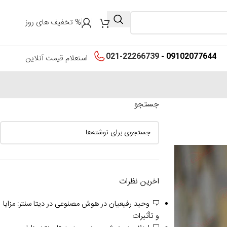
% تخفیف های روز
021-22266739
09102077644 -
استعلام قیمت آنلاین
جستجو
اخرین نظرات
وحید رفیعیان
در
هوش مصنوعی در دیتا سنتر: مزایا
و تأثیرات