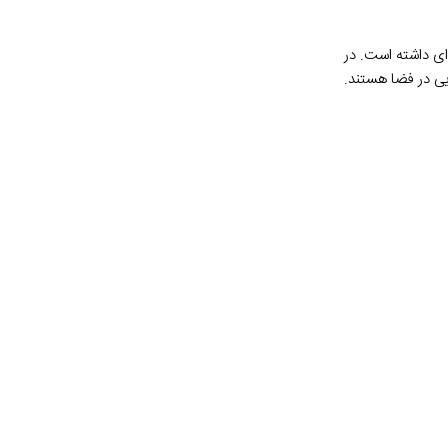
ای داشته است. در
ن تر و کم حجم تر مانند کانکتور فیبر نوری LC، موثرتر و صرفه جویی در فضا هستند.