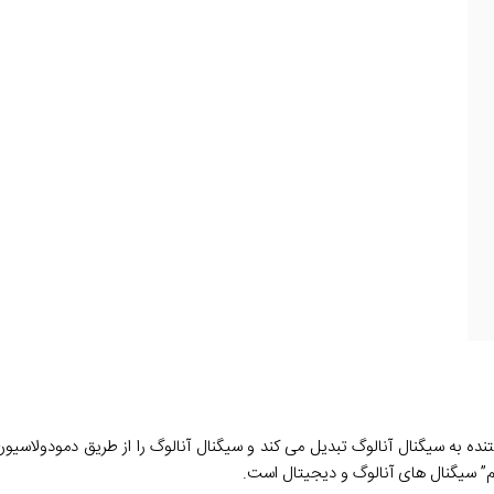
ده به سیگنال آنالوگ تبدیل می کند و سیگنال آنالوگ را از طریق دمودولاسیون 
م” سیگنال های آنالوگ و دیجیتال است.