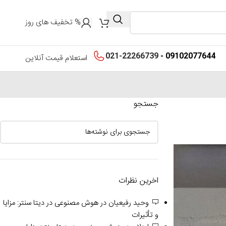
% تخفیف های روز
021-22266739
09102077644 -
استعلام قیمت آنلاین
جستجو
اخرین نظرات
وحید رفیعیان
در
هوش مصنوعی در دیتا سنتر: مزایا
و تأثیرات