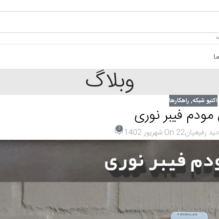
ا
وبلاگ
اکتیو شبکه
,
راهکارها
 مودم فیبر نوری
3
ید رفیعیان
On 22 شهریور 1402