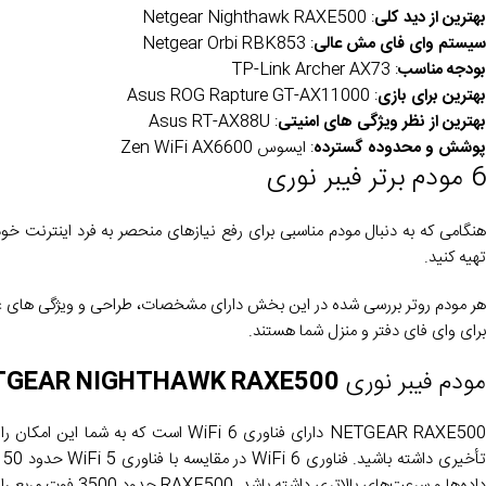
بهترین از دید کلی
: Netgear Nighthawk RAXE500
سیستم وای فای مش عالی
: Netgear Orbi RBK853
بودجه مناسب
: TP-Link Archer AX73
بهترین برای بازی
: Asus ROG Rapture GT-AX11000
بهترین از نظر ویژگی های امنیتی
: Asus RT-AX88U
پوشش و محدوده گسترده
: ایسوس Zen WiFi AX6600
6 مودم برتر فیبر نوری
هنگامی که به دنبال مودم مناسبی برای رفع نیازهای منحصر به فرد اینترنت خود
تهیه کنید.
هر مودم روتر بررسی شده در این بخش دارای مشخصات، طراحی و ویژگی های عملکرد 
برای وای فای دفتر و منزل شما هستند.
مودم فیبر نوری
TGEAR NIGHTHAWK RAXE500
NETGEAR RAXE500 دارای فناوری WiFi 6
ت
داده‌ها و سرعت‌های بالاتری داشته باشد. RAXE500 حدود 3500 فوت مربع را پوشش می دهد.