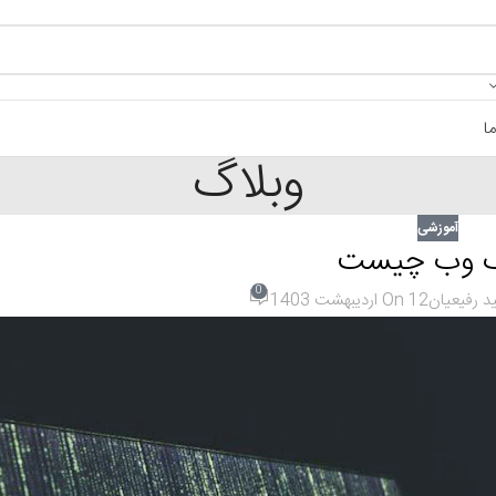
ا
وبلاگ
آموزشی
ک وب چیست
0
د رفیعیان
On 12 اردیبهشت 1403