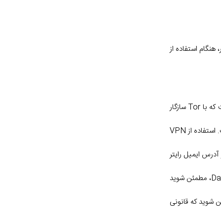
هنگام استفاده از
از یک مرورگر معتبر استفاده کنید: برخی از مرورگرها با نرم افزارهای جاسوسی یا کد مانیتورینگ در معرض خطر هستند و دسترسی به آن نیازمند مرورگری است که با Tor سازگار
از VPN استفاده کنید: ترافیکی که از طریق شبکه Tor در حال حرکت است توسط یک ISP قابل مشاهده است، اما ترافیکی که از شبکه Tor می آید پنهان است. استفاده از VPN
ع است. در عوض، پیام ها را با استفاده از PGP رمزگذاری کنید و از آدرس ایمیل رایتر
جاوا اسکریپت را خاموش کنید: جاوا اسکریپت پتانسیل جمع آوری اطلاعات خصوصی یا انجام سایر اعمال شرورانه را در مرورگر شما دارد. قبل از مرور Dark Web، مطمئن شوید
ن شوید که قانونی