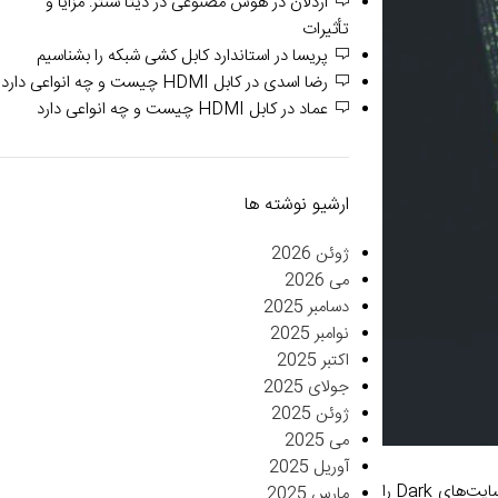
اردلان
در
هوش مصنوعی در دیتا سنتر: مزایا و
تأثیرات
پریسا
در
استاندارد کابل کشی شبکه را بشناسیم
رضا اسدی
در
کابل HDMI چیست و چه انواعی دارد
عماد
در
کابل HDMI چیست و چه انواعی دارد
ارشیو نوشته ها
ژوئن 2026
می 2026
دسامبر 2025
نوامبر 2025
اکتبر 2025
جولای 2025
ژوئن 2025
می 2025
آوریل 2025
بخشی از اینترنت که به نام «دارک وب» شناخته می‌شود، با استفاده از مرورگرهای وب و موتورهای جستجوی معمولی غیرقابل دسترسی است. در عوض، وب‌سایت‌های Dark را
مارس 2025