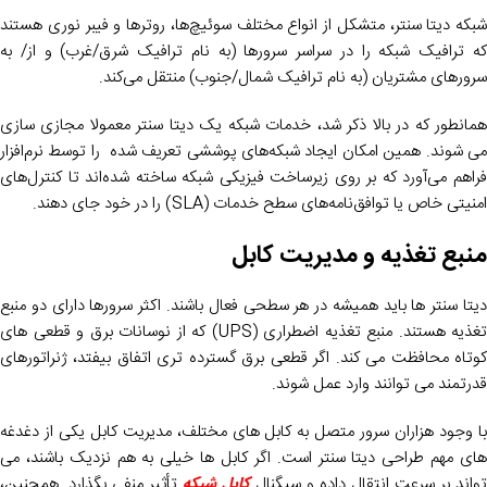
شبکه دیتا سنتر، متشکل از انواع مختلف سوئیچ‌ها، روترها و فیبر نوری هستند
که ترافیک شبکه را در سراسر سرورها (به نام ترافیک شرق/غرب) و از/ به
سرورهای مشتریان (به نام ترافیک شمال/جنوب) منتقل می‌کند.
همانطور که در بالا ذکر شد، خدمات شبکه یک دیتا سنتر معمولا مجازی سازی
می شوند. همین امکان ایجاد شبکه‌های پوششی تعریف ‌شده را توسط نرم‌افزار
فراهم می‌آورد که بر روی زیرساخت فیزیکی شبکه ساخته شده‌اند تا کنترل‌های
امنیتی خاص یا توافق‌نامه‌های سطح خدمات (SLA) را در خود جای دهند.
منبع تغذیه و مدیریت کابل
دیتا سنتر ها باید همیشه در هر سطحی فعال باشند. اکثر سرورها دارای دو منبع
تغذیه هستند. منبع تغذیه اضطراری (UPS) که از نوسانات برق و قطعی های
کوتاه محافظت می کند. اگر قطعی برق گسترده تری اتفاق بیفتد، ژنراتورهای
قدرتمند می توانند وارد عمل شوند.
با وجود هزاران سرور متصل به کابل های مختلف، مدیریت کابل یکی از دغدغه
های مهم طراحی دیتا سنتر است. اگر کابل ها خیلی به هم نزدیک باشند، می
تواند بر سرعت انتقال داده و سیگنال
کابل شبکه
تأثیر منفی بگذارد. همچنین،