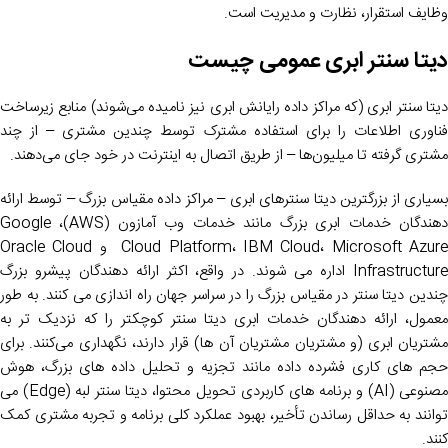
وظایف استقرار، نظارت و مدیریت است.
دیتا سنتر ابری عمومی چیست
دیتا سنتر ابری (که مراکز داده رایانش ابری نیز نامیده می‌شوند) منابع زیرساخت
فناوری اطلاعات را برای استفاده مشترک توسط چندین مشتری – از چند
مشتری گرفته تا میلیون‌ها – از طریق اتصال به اینترنت در خود جای می‌دهند.
بسیاری از بزرگترین دیتا سنترهای ابری – مراکز داده مقیاس بزرگ – توسط ارائه
دهندگان خدمات ابری بزرگ مانند خدمات وب آمازون (AWS)، Google
Cloud Platform، IBM Cloud، Microsoft Azure و Oracle Cloud
Infrastructure اداره می شوند. در واقع، اکثر ارائه دهندگان پیشرو بزرگ
چندین دیتا سنتر در مقیاس بزرگ را در سراسر جهان راه اندازی می کنند. به طور
معمول، ارائه دهندگان خدمات ابری دیتا سنتر کوچکتر را که نزدیک ‌تر به
مشتریان ابری (و مشتریان مشتریان آن ها) قرار دارند، نگهداری می‌کنند. برای
حجم های کاری فشرده داده مانند تجزیه و تحلیل داده های بزرگ، هوش
مصنوعی (AI) و برنامه های کاربردی تحویل محتوا، دیتا سنتر لبه (Edge) می
توانند به حداقل رساندن تأخیر، بهبود عملکرد کلی برنامه و تجربه مشتری کمک
کنند.