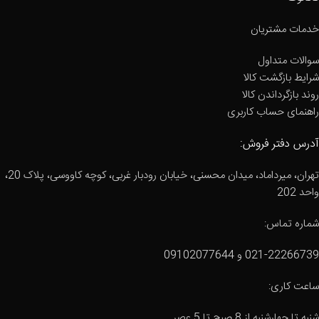
خدمات مشتریان
سوالات متداول
شرایط بازگشت کالا
روند بازگرداندن کالا
راهنمای حساب کاربری
آدرس دفتر فروش:
تهران، میرداماد، میدان محسنی، خیابان رودبار غربی، کوچه کاووسی، پلاک 20،
واحد 202
شماره تماس:
021-22266739 و 09102077644
ساعت کاری:
شنبه تا چهارشنبه از 8 صبح تا 5 عصر