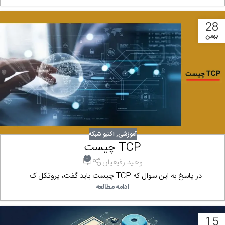
28
بهمن
آموزشی
,
اکتیو شبکه
TCP چیست
0
وحید رفیعیان
در پاسخ به این سوال که TCP چیست باید گفت، پروتکل ک...
ادامه مطالعه
15