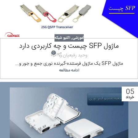
آموزشی
,
اکتیو شبکه
ماژول SFP چیست و چه کاربردی دارد
0
وحید رفیعیان
ماژول SFP یک ماژول فرستنده-گیرنده نوری جمع و جور و...
ادامه مطالعه
05
خرداد