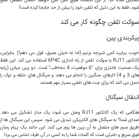
تشکیل شده اند. از این گذشته، هیچ کس نمی خواهد اتصال تلفنش قطع
شود، فقط به این دلیل که تلفن خود را بیش از حد جابجا کرده است!
سوکت تلفن چگونه کار می کند
پیکربندی پین:
خوب، بیایید کمی شیرجه بزنیم (اما نه خیلی عمیق، قول می دهم!). بنابراین،
کانکتور RJ11 یا سوکت تلفن از راه اندازی 6P4C استفاده می کند. این فقط
یک صحبت فانتزی برای “6 موقعیت، 4 مخاطب” است. دو پین میانی (پایه
های 3 و 4) کارهای سنگین را انجام می دهند و سیگنال های حلقه و نوک را
حمل می کنند که برای چت های تلفنی بسیار مهم هستند.
انتقال سیگنال:
هنگامی که یک کانکتور RJ11 وصل می شود، یک مدار تشکیل می دهد.
صدای شما؟ به سیگنال های الکتریکی تبدیل می شود. سپس این سیگنال ها از
طریق سیم های متصل به آن پین ها زوم می کنند. این مانند یک پیام رسان
فوق سریع و نامرئی است که کلمات شما را به کسی در آن طرف تماس می برد!