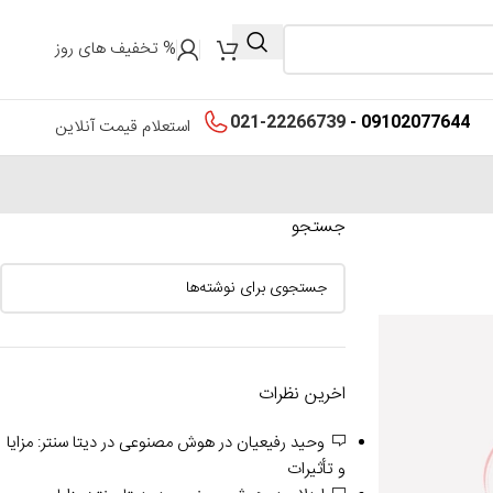
% تخفیف های روز
021-22266739
09102077644 -
استعلام قیمت آنلاین
جستجو
اخرین نظرات
وحید رفیعیان
در
هوش مصنوعی در دیتا سنتر: مزایا
و تأثیرات