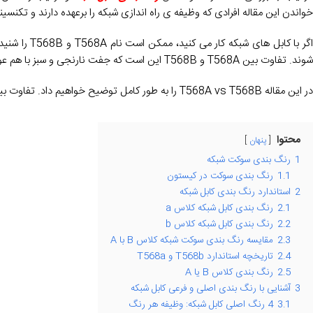
خواندن این مقاله افرادی که وظیفه ی راه اندازی شبکه را برعهده دارند و تکنسین
شوند. تفاوت بین T568A و T568B این است که جفت نارنجی و سبز با هم عوض می شوند. اما واقعا به چه معناست؟
در این مقاله T568A vs T568B را به طور کامل توضیح خواهیم داد. تفاوت بین این استانداردها، سناریوهای کاربردی آنها و نحوه انتخاب بین آنها را خواهید دید.
محتوا
پنهان
1
رنگ بندی سوکت شبکه
1.1
رنگ بندی سوکت در کیستون
2
استاندارد رنگ بندی کابل شبکه
2.1
رنگ بندی کابل شبکه کلاس a
2.2
رنگ بندی کابل شبکه کلاس b
2.3
مقایسه رنگ بندی سوکت شبکه کلاس B با A
2.4
تاریخچه استاندارد T568b و T568a
2.5
رنگ بندی کلاس B یا A
3
آشنایی با رنگ بندی اصلی و فرعی کابل شبکه
3.1
4 رنگ اصلی کابل شبکه: وظیفه هر رنگ