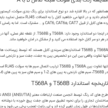
مقایسه رنگ بندی سوکت شبکه کلاس B با A
انجام دادید و در انتها می خ
رده های کابل از قبیل CAT6, CAT6a, CAT7 و … مشترک است. اما به راستی کدام استاندارد انتخاب مناسب تری است.
در اینجا دو استاندارد وجود دارد: 8A
در هر دو سر کابل خود استفاده می کنید و از مشکل در امان خواهید ماند.
T568A و T568B استانداردهای سربندی کابل هستند که توسط زیرساخ
تنها تفاوت واقعی بین این دو تخصیص پین به جفت، جفت سبز و نارنجی است
در T568B، سیم های نارنجی به پین ​​های 1،2 و سیم های سبز به پین ​​های 3،6 متصل می شوند. تمام سیم های دیگر در هر دو استاندارد به همان پین ها متصل می شوند.
تاریخچه استاندارد T568B و T568A
استانداردها در طول زمان تغییر کرده اند و این باعث تعجب برخی می شود و م