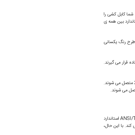
یا کابل شبکه وجود دارد. این دو استاندارد T568a و T568b نام دارد. وقتی شما کابل کشی را
ندی و استاندارد بین همه ی
ید که از طرح رنگ یکسانی
اده قرار می گیرند.
تنها تفاوت بین T568A و T568B ترتیب اتصال سیم ها به سوکت RJ45 است. در T568A، سیم های سبز به پین ​​های 1،2 و سیم نارنجی به پین ​​های 3،6 متصل می شوند.
طرح های کد رنگ توسط انجمن صنعت ارتباطات معتبر ANSI (ANSI/TIA) تعریف شده است. در غیاب نیاز مشتری اعلام شده، نسخه 2018 ANSI/TIA 568.2-D استاندارد
A استانداردهای مسکونی را تعیین می کند. با این حال،