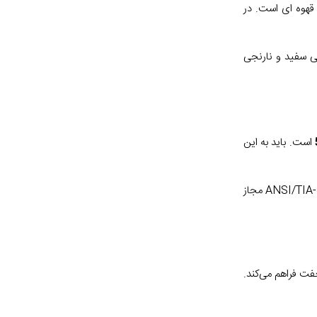
ای، قهوه ای است. ‏در
ی نارنجی سفید و نارنجی
است. باید به این
T568A و T568B کدهای رنگی هستند که برای سیم کشی سوکت RJ45 هشت موقعیت استفاده می شوند. هر دو تحت استانداردهای سیم کشی ANSI/TIA-568.2-D مجاز
 جفت فراهم می‌کند.