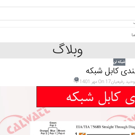
ا
وبلاگ
شبکه لن
ندی کابل شبکه
0
وحید رفیعیان
On 17 مهر 1401