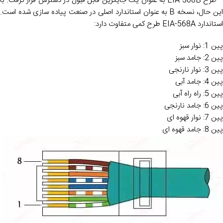
– طرح EIA-568B به عنوان یک جایگزین قابل قبول در دسترس قرار گرفت. با
این حال، نسخه B به عنوان استاندارد اصلی در صنعت پیاده سازی شده است.
استاندارد EIA-568A طرح کمی متفاوت دارد:
پین 1: نوار سبز
پین 2: جامد سبز
پین 3: نوار نارنجی
پین 4: جامد آبی
پین 5: راه راه آبی
پین 6: جامد نارنجی
پین 7: نوار قهوه ای
پین 8: جامد قهوه ای