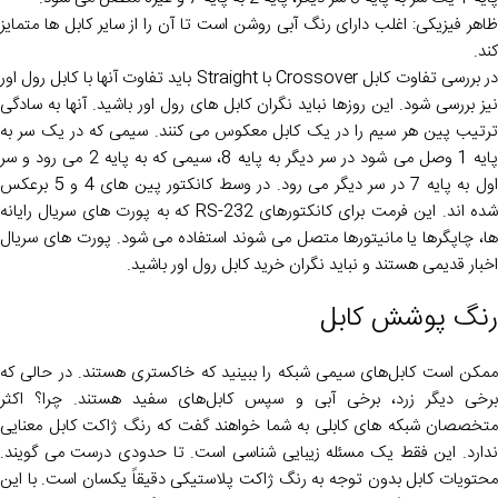
ظاهر فیزیکی: اغلب دارای رنگ آبی روشن است تا آن را از سایر کابل ها متمایز
کند.
در بررسی تفاوت کابل Crossover با Straight باید تفاوت آنها با کابل رول اور
نیز بررسی شود. این روزها نباید نگران کابل های رول اور باشید. آنها به سادگی
ترتیب پین هر سیم را در یک کابل معکوس می کنند. سیمی که در یک سر به
پایه 1 وصل می شود در سر دیگر به پایه 8، سیمی که به پایه 2 می رود و سر
اول به پایه 7 در سر دیگر می رود. در وسط کانکتور پین های 4 و 5 برعکس
شده اند. این فرمت برای کانکتورهای RS-232 که به پورت های سریال رایانه
ها، چاپگرها یا مانیتورها متصل می شوند استفاده می شود. پورت های سریال
اخبار قدیمی هستند و نباید نگران خرید کابل رول اور باشید.
رنگ پوشش کابل
ممکن است کابل‌های سیمی شبکه را ببینید که خاکستری هستند. در حالی که
برخی دیگر زرد، برخی آبی و سپس کابل‌های سفید هستند. چرا؟ اکثر
متخصصان شبکه های کابلی به شما خواهند گفت که رنگ ژاکت کابل معنایی
ندارد. این فقط یک مسئله زیبایی شناسی است. تا حدودی درست می گویند.
محتویات کابل بدون توجه به رنگ ژاکت پلاستیکی دقیقاً یکسان است. با این