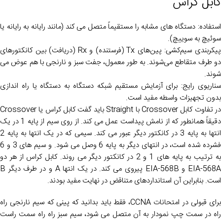
کابل کراس
استفاده: دستگاه های مشابه را مستقیماً متصل می کند (مانند رایانه به رایانه یا
سوئیچ به سوییچ).
پیکربندی سیم‌کشی: پین‌های Tx (فرستنده) و Rx (دریافت) بین کانکتورهای
دو طرف متقاطع می‌شوند. به طور معمول، جفت سبز و نارنجی با هم عوض می
شوند.
سناریوی رایج: برای آزمایش مستقیم شبکه دستگاه به دستگاه یا راه اندازی
بدون تجهیزات واسطه مفید است.
در تفاوت کابل Crossover با Straight باید گفت کابل کراس یا Crossover
دقیقاً همانطور که از نامش پیداست عمل می کند. از روی سیم از پایه 1 در یک
انتها به پایه 3 در کانکتور دیگر عبور می کند. سیمی که در یک انتها به پایه 2
فشرده شده است، در انتهای دیگر به پایه 6 وصل می شود. و سیم های 3 و 6
به ترتیب به پایه های 1 و 2 در کانکتور دیگر می روند. کابل کراس از هر دو
EIA-568A و EIA-568B پیروی می کند. در یک انتها A و در طرف دیگر B
است. بنابراین آن استانداردهای متناقض در نهایت مفید بودند.
برای قبولی در امتحانات CCNA، فقط باید بدانید که پینی که سیم نارنجی راه
راه در سمت چپ نمودار به آن متصل می شود، سیم سبز راه راه سمت راست