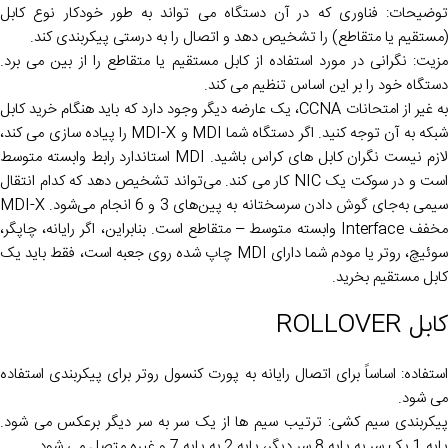
توضیحات: فناوری که در آن دستگاه می تواند به طور خودکار نوع کابل
(مستقیم یا متقاطع) را تشخیص دهد و اتصال را به درستی پیکربندی کند.
مزیت: نگرانی در مورد استفاده از کابل مستقیم یا متقاطع را از بین می برد.
دستگاه خود را بر این اساس تنظیم می کند.
به غیر از امتحانات CCNA، یک عارضه دیگر وجود دارد که باید هنگام خرید کابل
شبکه به آن توجه کنید. اگر دستگاه شما MDI و MDI-X را پیاده سازی می کند،
لازم نیست نگران کابل های کراس باشید. MDI استاندارد رابط وابسته متوسط
است و در سوکت یک NIC کار می کند. می‌تواند تشخیص دهد که کدام انتقال
سیمی به‌جای گوش دادن سرسختانه به پین‌های 3 و 6 انجام می‌شود. MDI-X
مخفف Interface وابسته متوسط – متقاطع است. بنابراین، اگر رایانه، چاپگر،
سوئیچ، روتر یا مودم شما دارای MDI چاپ شده روی جعبه است، فقط باید یک
کابل مستقیم بخرید.
کابل ROLLOVER
استفاده: اساساً برای اتصال رایانه به پورت کنسول روتر برای پیکربندی استفاده
می شود.
پیکربندی سیم کشی: ترتیب سیم ها از یک سر به سر دیگر برعکس می شود.
پایه 1 یک سر به پایه 8 سر دیگر، پایه 2 به پایه 7 و غیره متصل می شود.