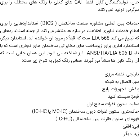
حال، تولیدکنندگان کابل فقط CAT های کابلی با رنگ های مختلف را برای
سرگرمی تولید نمی کنند.
خدمات بین المللی مشاوره صنعت ساختمان (BICSI) استانداردهایی را برای
ادغام خدمات فناوری اطلاعات در سازه ها منتشر می کند. از جمله استانداردهایی
که تبلیغ می کند EIA-568 است که قبلاً در مورد آن خوانده اید. استاندارد دیگر،
استاندارد اداری برای زیرساخت های مخابراتی ساختمان های تجاری است که با
نام ANSI/TIA/EIA-606-B نیز شناخته می شود. این همان جایی است که
آن رنگ کابل ها منشأ می گیرند. معانی رنگ کابل به شرح زیر است:
نارنجی: نقطه مرزی
سبز: اتصال به شبکه
بنفش: تجهیزات رایج
قرمز: سیستم کلید
سفید: ستون فقرات سطح اول
خاکستری: ستون فقرات درون ساختمان (MC-IC یا IC-HC)
قهوه ای: ستون فقرات بین ساختمانی (IC-HC)
آبی: افقی
زرد: دیگر