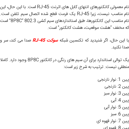
نام معمولی کانکتورهای انتهای کابل های اترنت RJ-45 است. با این حال، این
نام مناسب نیست، زیرا RJ-45 یک فرمت قطع شده اتصال سیم تلفن است.
نام مناسب این کانکتورها، طبق استانداردهای سیم کشی 802.3 “8P8C” است
که مخفف “هشت موقعیت، هشت کانکتور” است.
ا این حال، اگر شنیدید که تکنسین شبکه
سوکت RJ-45
صدا می کند، سر و
صدا نکنید.
یک توالی استاندارد برای آن سیم های رنگی در کانکتور 8P8C وجود دارد. کاملا
منطقی نیست. ترتیب به شرح زیر است:
پین 1: نوار نارنجی
پین 2: نارنجی
پین 3: نوار سبز
پین 4: آبی
پین 5: نوار آبی
پین 6: سبز
پین 7: نوار قهوه ای
پین 8: قهوه ای