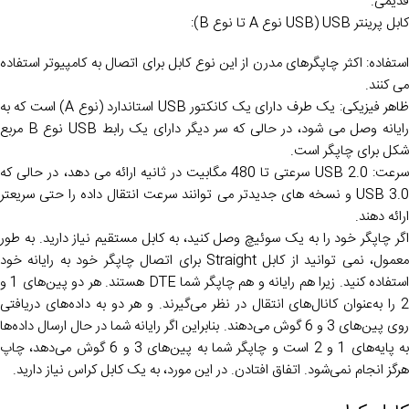
قدیمی.
کابل پرینتر USB (USB نوع A تا نوع B):
استفاده: اکثر چاپگرهای مدرن از این نوع کابل برای اتصال به کامپیوتر استفاده
می کنند.
ظاهر فیزیکی: یک طرف دارای یک کانکتور USB استاندارد (نوع A) است که به
رایانه وصل می شود، در حالی که سر دیگر دارای یک رابط USB نوع B مربع
شکل برای چاپگر است.
سرعت: USB 2.0 سرعتی تا 480 مگابیت در ثانیه ارائه می دهد، در حالی که
USB 3.0 و نسخه های جدیدتر می توانند سرعت انتقال داده را حتی سریعتر
ارائه دهند.
اگر چاپگر خود را به یک سوئیچ وصل کنید، به کابل مستقیم نیاز دارید. به طور
معمول، نمی توانید از کابل Straight برای اتصال چاپگر خود به رایانه خود
استفاده کنید. زیرا هم رایانه و هم چاپگر شما DTE هستند. هر دو پین‌های 1 و
2 را به‌عنوان کانال‌های انتقال در نظر می‌گیرند. و هر دو به داده‌های دریافتی
روی پین‌های 3 و 6 گوش می‌دهند. بنابراین اگر رایانه شما در حال ارسال داده‌ها
به پایه‌های 1 و 2 است و چاپگر شما به پین‌های 3 و 6 گوش می‌دهد، چاپ
هرگز انجام نمی‌شود. اتفاق افتادن. در این مورد، به یک کابل کراس نیاز دارید.