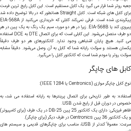
جعبه روتر شما قرار می گیرد یک کابل مستقیم است. این کابل رایج ترین فرمت
برای کابل های شبکه است. کابل Straight همانطور که در بالا توضیح داده شد
پیکربندی شده است. فرقی نمی‌کند کابلی که خریداری می‌کنید از EIA-568A
پیروی کند یا EIA-568B. زیرا در هر دو مورد، سیم یک رنگ به یک پین در هر
دو طرف متصل می‌شود. این کابلی است که برای اتصال DTE به DCE استفاده
می کنید. هیچ پایان اشتباهی وجود ندارد. کانکتورهای هر دو طرف دقیقاً
یکسان هستند و سوکت رایانه شما که کابل به آن وصل می‌شود. دقیقاً مشابه
سوکت روتر یا مودم شما است که کانکتور کابل را می‌گیرد.
کابل های چاپگر
نوع کابل چاپگر موازی (Centronics یا IEEE 1284):
استفاده: به طور تاریخی برای اتصال پرینترها به رایانه استفاده می شد، به
خصوص در دوران قبل از رایج شدن USB.
ظاهر فیزیکی: دارای یک کانکتور 25 پین DB-25 در یک طرف (برای کامپیوتر)
و یک کانکتور 36 پین Centronics در طرف دیگر (برای چاپگر).
سرعت: معمولاً کندتر از USB، مناسب برای چاپگرهای قدیمی و سیستم های