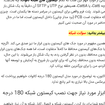
یکی از موارد مهم این است که تمام
کیستون های شبکه کالوات
، چه Cat5e،
چه Cat6، یا Cat6A، همینطور نوع UTP و SFTP آن دقیقاً به یک شکل باز
می شوند. پلت فرم واقعی برای کیستون در سراسر دسته ها یکسان است. چیزی
که متفاوت است PCB (برد مدار چاپی) داخل کیستون است، اما ما در حال
حاضر در مورد آن صحبت نمی کنیم.
بیشتر بدانید:
سوکت شبکه
همین مفهوم در مورد جک های کیستون بدون ابزار ما نیز صدق می کند. اگرچه
با جک‌های کیستون محافظ ما کاملاً متفاوت است، اما همه جک‌های بدون ابزار
بدون محافظ، بدون در نظر گرفتن رده، به یک شکل باز می‌شوند. با این حال،
نسخه بدون محافظ، زمانی که برای اولین بار شروع به آزمایش و توسعه آنها
کردم، من را برای بزرگترین حلقه پرتاب کرد.
اکنون، به توضیح در مورد مدل کیستون 180 درجه کالوات خواهیم پرداخت که
برعکس مدل بالا نیازی به انبر پانچ ندارد.
ابزار مورد نیاز جهت نصب کیستون شبکه 180 درجه
آنچه شما برای باز کردن کیستون شبکه و اتصال کابل شبکه به آن نیاز خواهید