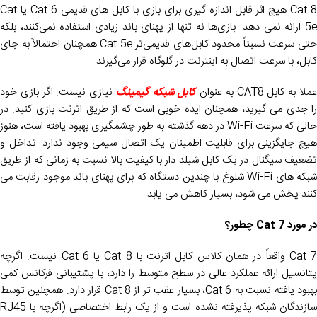
Cat 8 هیچ اثر قابل اندازه گیری برای بازی با کابل های قدیمی Cat 6 یا Cat
5e ارائه نمی دهد. بازی‌ها نه تنها از پهنای باند زیادی استفاده نمی‌کنند، بلکه
حتی سرعت نسبتاً محدود کابل‌های قدیمی‌تر Cat 5e همچنان احتمالاً به جای
کابل، با سرعت اتصال به اینترنت در گلوگاه قرار می‌گیرند.
ملا به کابل CAT8 به عنوان
کابل شبکه گیمینگ
نیازی نیست. اگر بازی خود
را جدی می گیرید، همچنان ایده خوبی است که از طریق اترنت بازی کنید. در
حالی که سرعت Wi-Fi در دهه گذشته به طور چشمگیری بهبود یافته است، هنوز
هیچ جایگزینی برای قابلیت اطمینان یک اتصال سیمی وجود ندارد. تداخل و
تضعیف سیگنال در یک کابل شیلد دار با کیفیت بالا نسبت به زمانی که از طریق
شبکه های Wi-Fi شلوغ با چندین دستگاه که برای پهنای باند موجود رقابت می
کنند پخش می شود، بسیار کاهش می یابد.
در مورد Cat 7 چطور؟
Cat 7 واقعاً در همان کلاس کابل اترنت با Cat 8 یا Cat 6 نیست. اگرچه
پتانسیل ارائه عملکرد عالی در سطح متوسط را دارد، با پشتیبانی فرکانس کمی
بهبود یافته نسبت به Cat 6، بسیار عقب تر از Cat 8 قرار دارد. همچنین توسط
سازندگان شبکه پذیرفته نشده است و از یک رابط اختصاصی (اگرچه با RJ45