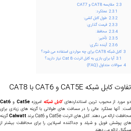
2.3
مقایسه CAT8 و CAT7
2.3.1
عملکرد:
2.3.2
طول کابل کشی:
2.3.3
قیمت گذاری:
2.3.4
محافظ:
2.3.5
تأخیر:
2.3.6
آینده نگری:
3
کابل شبکه CAT8 برای چه مواردی استفاده می شود؟
3.1
آیا برای بازی به کابل اترنت Cat 8 نیاز دارید؟
4
سوالات متداول (FAQ)
تفاوت کابل شبکه CAT5E و CAT6 با CAT8
و مورد از محبوب ترین استانداردهای
کابل شبکه
امروزه
Cat5e
و
Cat6
است. آنها عملکرد عالی را در مسافت های طولانی با گزینه های زیادی برای
حافظت ارائه می دهند. کابل های اترنت Cat5e و Cat6 برند
Calwatt
گزینه
های پوشش فویل و شیلد و جداکننده اسپلاین را برای محافظت بیشتر از
سیگنال ارائه می دهند.