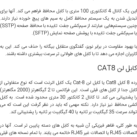
این یک کانال 4 کانکتوری 100 متری با کابل محافظ فراهم می کند. آنها برای
تبدیل شدن به یک سیستم محافظ کامل به سیم های پیچ خورده نیاز دارند.
چنین سیستم‌هایی عبارتند از سیم‌کشی جفت تابیده با محافظ صفحه (SSTP)
یا سیم‌کشی جفت تابیده با پوشش صفحه نمایش (SFTP).
با بهبود مقاومت در برابر نویز، گفتگوی متقابل بیگانه را حذف می کند. این به
کاربران اجازه می دهد تا با کابل های طولانی تر سرعت بیشتری داشته باشند.
کابل لن CAT8
رده 8 کابل Cat8 یا کابل لن Cat-8 یک کابل اترنت است که نوع متفاوتی از
کابل جدا از کابل های قبلی است. این فرکانس تا 2 گیگاهرتز (2000 مگاهرتز)
را پشتیبانی می کند. تا کانال 2 کانکتور 30 ​​متری محدود شده است. به کابل
کشی محافظ نیز نیاز دارد. نکته مهمی که باید در نظر گرفت این است که می
تواند سرعت 35 گیگابیت بر ثانیه یا 40 گیگابیت بر ثانیه را پشتیبانی کند.
به طور کلی، ظاهر فیزیکی آن شبیه به کابل های دسته پایین تر است. آنها در
اتصالات RJ45 یا اتصالات غیر RJ45 خاتمه می یابند. با تمام نسخه های قبلی