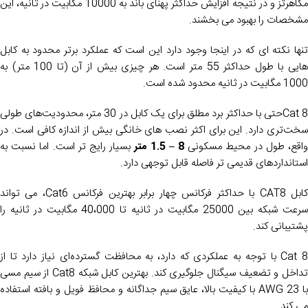
مگاهرتز و در نتیجه افزایش حداکثر پهنای باند به 10000 مگابیت در ثانیه، این
مشخصات را بهبود می بخشند.
تنها نکته ای که در اینجا وجود دارد این است که عملکرد برتر محدود به کابل
هایی با طول حداکثر 55 متر است. هر چیزی بیش از آن (تا 100 متر) به
1000 مگابیت در ثانیه محدود شده است.
Cat 8حتی با حداکثر برد مطلق برای یک کابل در 30 متر، محدودیت‌های طولی
سخت‌تری دارد. این برای اکثر نصب های خانگی بیش از اندازه کافی است. در
اقع، طول در محیط مسکونی
8 – 1.5 متر
بسیار رایج تر است. اما نسبت به
استانداردهای قدیمی تر فاصله قابل توجهی دارد.
کابل CAT8 با حداکثر فرکانس چهار برابر بهترین فرکانس Cat6، می تواند
سرعت شبکه بین 25000 مگابیت در ثانیه تا 40،000 مگابیت در ثانیه را
پشتیبانی کند.
Cat 8 با توجه به عملکردی که دارد، به محافظت گسترده‌ای نیاز دارد تا از
تداخل و تضعیف سیگنال جلوگیری کند. بهترین کابل شبکه Cat8 از سیم مسی
با 23 AWG با کیفیت بالا، عایق سیم جداگانه و محافظ فویل و بافته استفاده
می کند.