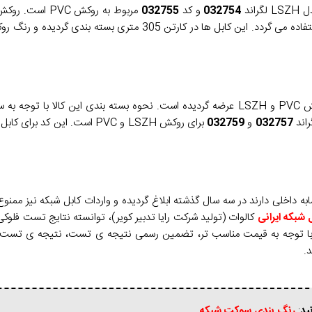
032754
و کد
032755
مربوط به روکش PVC است. روکش LSZH با کد
در کابل های utp کالوات استفاده می گردد. این کابل ها در کارتن 305 متری بسته بن
این کابل که در ساختار خود از شیلد و فویل استفاده می کند نیز با دو روکش PVC و LSZH عرضه گردیده است. نحوه بسته بندی این 
032757
و
032759
برای روکش LSZH و PVC است. این کد برای کابل SFTP کالوات
به داخلی دارند در سه سال گذشته ابلاغ گردیده و واردات کابل شبکه نیز ممنوع
 شبکه ایرانی
کالوات (تولید شرکت رایا تدبیر کویر)، توانسته نتایج تست فلوکی ب
ا با توجه به قیمت مناسب تر، تضمین رسمی نتیجه ی تست، نتیجه ی تست ف
.
ید
:
رنگ بندی سوکت شبکه