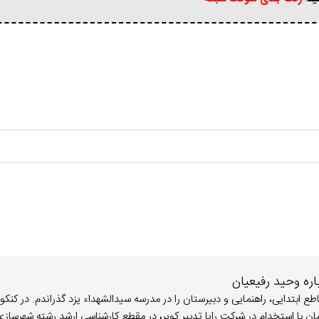
اره وحید رفیعیان
1364/ در شهر یزد متولد شدم. مقاطع ابتدایی، راهنمایی و دبیرستان را در مدرسه سیدالشهداء یزد گذراندم. در ک
ر رشته کارشناسی برق گرایش قدرت قبول شدم. در سال 90 همزمان با استخدام در شرکت رایا تدبیر کویر، در مقطع کارشناسی ارشد رشته