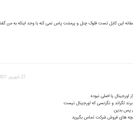
متاسفانه این کابل تست فلوک چنل و پرمننت پاس نمی کنه با وجد اینکه به من گ
21 شهریور 1401 در 11:20 ب.ظ
 اورجینال یا اصلی نبوده
ز برند لگراند و نگزنسی که اورجینال نیست
هش پس بدین
ا بچه های فروش شرکت تماس بگیرید