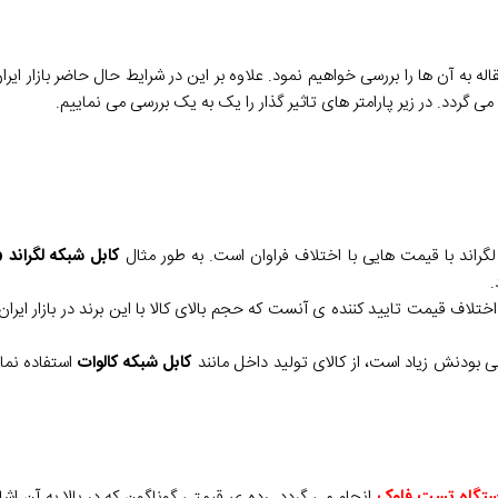
ه به آن ها را بررسی خواهیم نمود. علاوه بر این در شرایط حال حاضر بازار ایرا
 گردد. در زیر پارامتر های تاثیر گذار را یک به یک بررسی می نماییم.
ه لگراند با قیمت هایی با اختلاف فراوان است. به طور مثال
کابل شبکه لگراند cat 6 utp
تلاف قیمت تایید کننده ی آنست که حجم بالای کالا با این برند در بازار ایران
بی بودنش زیاد است، از کالای تولید داخل مانند
کابل شبکه کالوات
استفاده نماین
تگاه تست فلوک
انجام می گردد. رده ی قیمتی گوناگون که در بالا به آن اشا